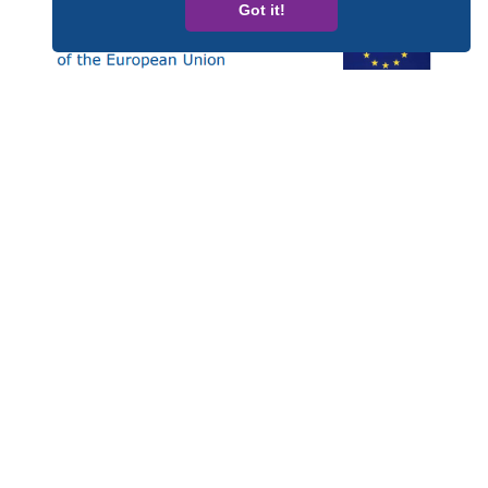
Got it!
Questa pubblicazione è stata realizzata con il supporto
finanziario del Programma dell'Unione Europea per i
Diritti, Uguaglianza e Cittadinanza (REC). I contenuti di
questa pubblicazione sono di responsabilità esclusiva di
CARDET e dei suoi partner e non riflettono in alcun modo
le opinioni della Commissione Europea.
Numero del progetto: JUST/2014/RDAP/AG/BULL/7698
Privacy policy
Copyright © 2026 - ComBuS