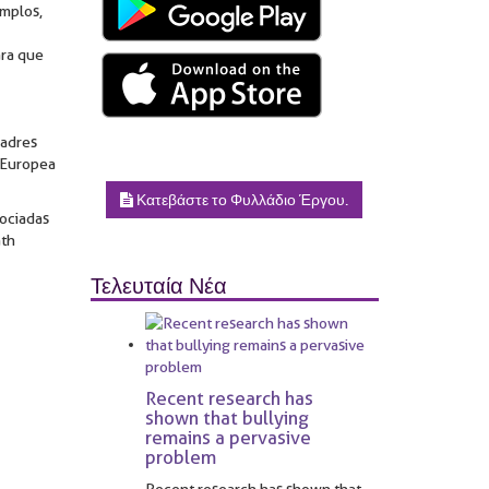
emplos,
ara que
padres
n Europea
Κατεβάστε το Φυλλάδιο Έργου.
sociadas
ath
Τελευταία Νέα
Recent research has
shown that bullying
remains a pervasive
problem