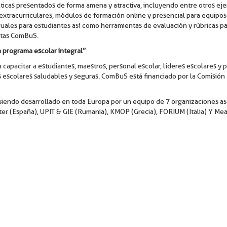
icas presentados de forma amena y atractiva, incluyendo entre otros ej
 extracurriculares, módulos de formación online y presencial para equipos
guales para estudiantes así como herramientas de evaluación y rúbricas p
entas ComBuS.
 programa escolar integral”
pacitar a estudiantes, maestros, personal escolar, líderes escolares y 
 escolares saludables y seguras. ComBuS está financiado por la Comisió
siendo desarrollado en toda Europa por un equipo de 7 organizaciones a
ter (España), UPIT & GIE (Rumania), KMOP (Grecia), FORIUM (Italia) Y Me