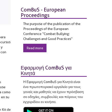
ComBuS - European
Proceedings
The purpose of the publication of the
Proceedings of the European
Conference “Combat Bullying:
para
Challenges and Good Practices”
ecursos
 y
Read more
 con
Εφαρμογή ComBuS για
Κινητά
Η Εφαρμογή ComBuS για Κινητά είναι
n
ένα πρωτοποριακό εργαλείο για τους
dose
γονείς και μαθητές να έχουν πρόσβαση
úa como
σε οδηγίες, συμβουλές και πόρους του
 en su
εγχειριδίου εν κινήσει.
e Kit de