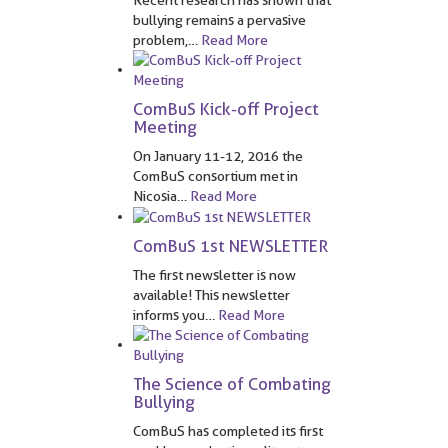
Recent research has shown that
bullying remains a pervasive
problem,
…
Read More
ComBuS Kick-off Project
Meeting
On January 11-12, 2016 the
ComBuS consortium met in
Nicosia
…
Read More
ComBuS 1st NEWSLETTER
The first newsletter is now
available! This newsletter
informs you
…
Read More
The Science of Combating
Bullying
ComBuS has completed its first