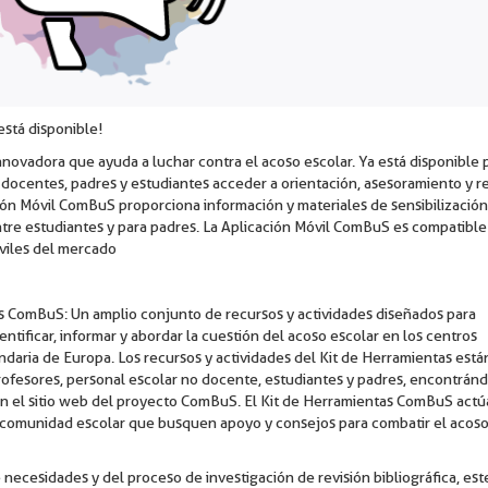
está disponible!
ovadora que ayuda a luchar contra el acoso escolar. Ya está disponible 
a docentes, padres y estudiantes acceder a orientación, asesoramiento y r
ión Móvil ComBuS proporciona información y materiales de sensibilización
ntre estudiantes y para padres. La Aplicación Móvil ComBuS es compatible
óviles del mercado
as ComBuS: Un amplio conjunto de recursos y actividades diseñados para
dentificar, informar y abordar la cuestión del acoso escolar en los centros
ndaria de Europa. Los recursos y actividades del Kit de Herramientas está
profesores, personal escolar no docente, estudiantes y padres, encontrán
 en el sitio web del proyecto ComBuS. El Kit de Herramientas ComBuS act
a comunidad escolar que busquen apoyo y consejos para combatir el acoso
 necesidades y del proceso de investigación de revisión bibliográfica, est